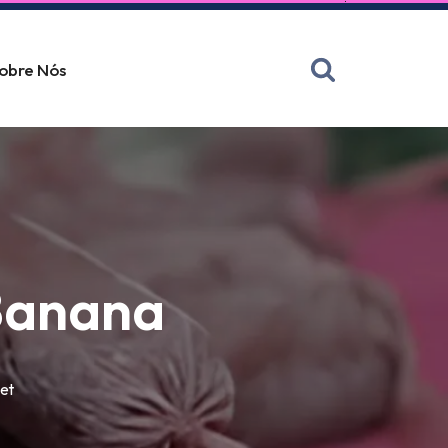
obre Nós
Banana
et