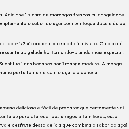
o
: Adicione 1 xícara de morangos frescos ou congelados
omplementa o sabor do açaí com um toque doce e ácido,
Incorpore 1/2 xícara de coco ralado à mistura. O coco dá
eressante ao geladinho, tornando-o ainda mais especial.
 Substitua 1 das bananas por 1 manga madura. A manga
ombina perfeitamente com o açaí e a banana.
esa deliciosa e fácil de preparar que certamente vai
cante ou para oferecer aos amigos e familiares, essa
irva e desfrute dessa delícia que combina o sabor do açaí