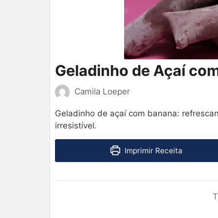
Geladinho de Açaí co
Camila Loeper
Geladinho de açaí com banana: refrescant
irresistível.
Imprimir Receita
T