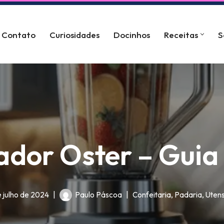
Contato
Curiosidades
Docinhos
Receitas
S
cador Oster – Gui
e julho de 2024
Paulo Páscoa
Confeitaria
,
Padaria
,
Utens