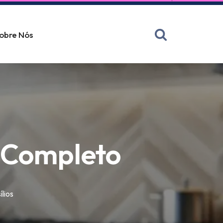
obre Nós
a Completo
ílios