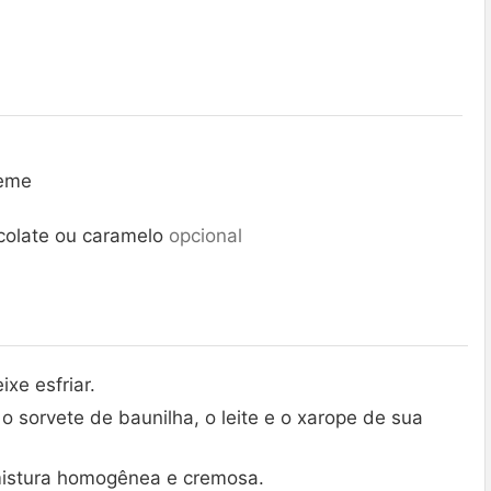
reme
colate ou caramelo
opcional
xe esfriar.
, o sorvete de baunilha, o leite e o xarope de sua
mistura homogênea e cremosa.