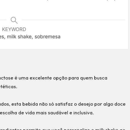
KEYWORD
es, milk shake, sobremesa
lactose é uma excelente opção para quem busca
téticas.
os, esta bebida não só satisfaz o desejo por algo doce
colha de vida mais saudável e inclusiva.
ngredientes permite que você personalize o milk shake ao