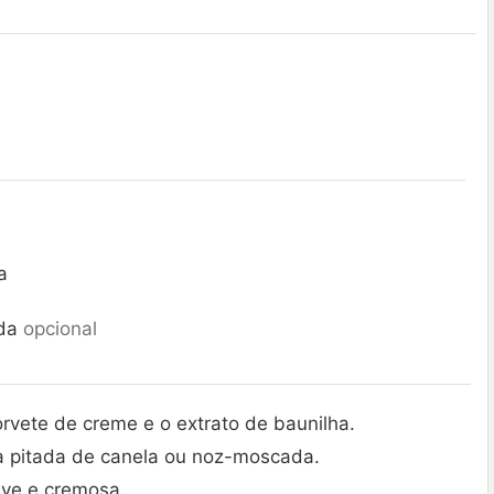
a
da
opcional
 sorvete de creme e o extrato de baunilha.
a pitada de canela ou noz-moscada.
ave e cremosa.