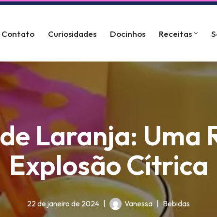
Contato
Curiosidades
Docinhos
Receitas
S
 de Laranja: Uma 
Explosão Cítrica
22 de janeiro de 2024
Vanessa
Bebidas