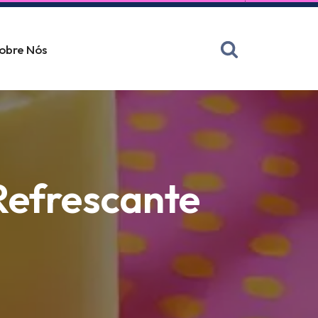
obre Nós
Refrescante