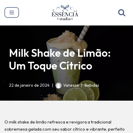
Pular
para
o
conteúdo
Milk Shake de Limão:
Um Toque Cítrico
22 de janeiro de 2024
Vanessa
Bebidas
O milk shake de limão refresca e revigora a tradicional
sobremesa gelada com seu sabor cítrico e vibrante, perfeito