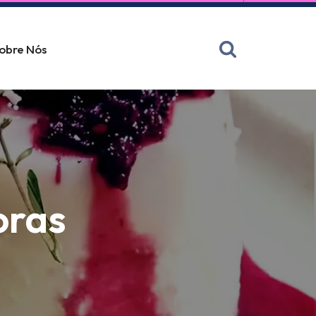
obre Nós
oras