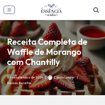
Pular
para
o
conteúdo
Receita Completa de
Waffle de Morango
com Chantilly
30 de setembro de 2024
Camila Loeper
Massas
,
Receitas