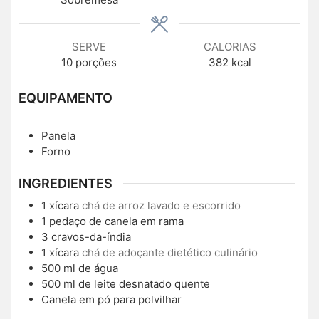
SERVE
CALORIAS
10
porções
382
kcal
EQUIPAMENTO
Panela
Forno
INGREDIENTES
1
xícara
chá de arroz lavado e escorrido
1
pedaço de canela em rama
3
cravos-da-índia
1
xícara
chá de adoçante dietético culinário
500
ml
de água
500
ml
de leite desnatado quente
Canela em pó para polvilhar