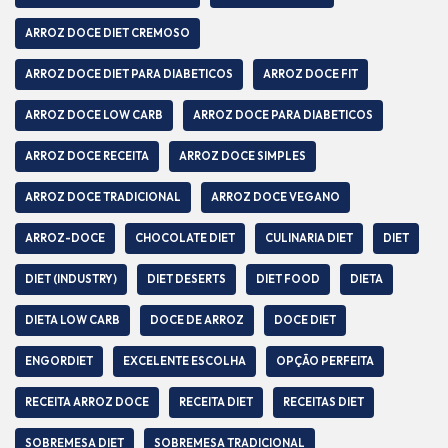
ARROZ DOCE DIET CREMOSO
ARROZ DOCE DIET PARA DIABETICOS
ARROZ DOCE FIT
ARROZ DOCE LOW CARB
ARROZ DOCE PARA DIABETICOS
ARROZ DOCE RECEITA
ARROZ DOCE SIMPLES
ARROZ DOCE TRADICIONAL
ARROZ DOCE VEGANO
ARROZ-DOCE
CHOCOLATE DIET
CULINARIA DIET
DIET
DIET (INDUSTRY)
DIET DESERTS
DIET FOOD
DIETA
DIETA LOW CARB
DOCE DE ARROZ
DOCE DIET
ENGORDIET
EXCELENTE ESCOLHA
OPÇÃO PERFEITA
RECEITA ARROZ DOCE
RECEITA DIET
RECEITAS DIET
SOBREMESA DIET
SOBREMESA TRADICIONAL