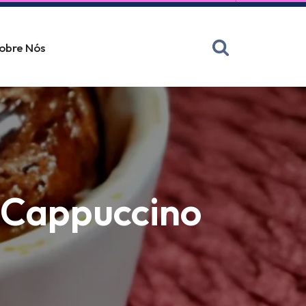
obre Nós
e Cappuccino