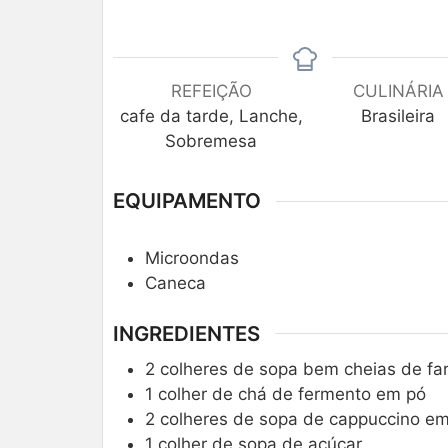
REFEIÇÃO
CULINÁRIA
cafe da tarde, Lanche,
Brasileira
Sobremesa
EQUIPAMENTO
Microondas
Caneca
INGREDIENTES
2
colheres de sopa bem cheias de far
1
colher de chá de fermento em pó
2
colheres de sopa de cappuccino e
1
colher de sopa de açúcar