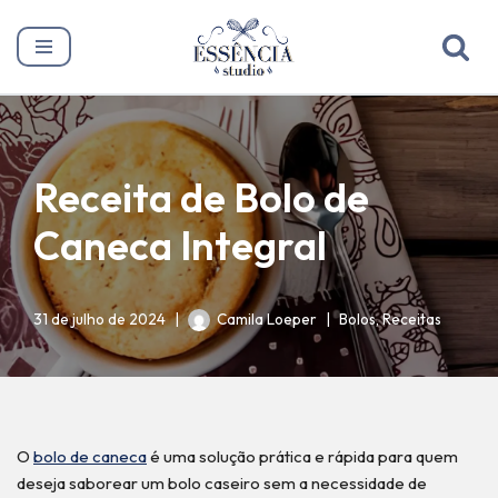
Pular
para
o
conteúdo
Receita de Bolo de
Caneca Integral
31 de julho de 2024
Camila Loeper
Bolos
,
Receitas
O
bolo de caneca
é uma solução prática e rápida para quem
deseja saborear um bolo caseiro sem a necessidade de