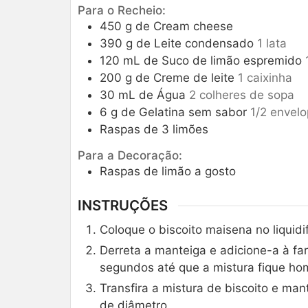
Para o Recheio:
450
g
de Cream cheese
390
g
de Leite condensado
1 lata
120
mL
de Suco de limão espremido
200
g
de Creme de leite
1 caixinha
30
mL
de Água
2 colheres de sopa
6
g
de Gelatina sem sabor
1/2 envel
Raspas de 3 limões
Para a Decoração:
Raspas de limão a gosto
INSTRUÇÕES
Coloque o biscoito maisena no liquidi
Derreta a manteiga e adicione-a à far
segundos até que a mistura fique h
Transfira a mistura de biscoito e ma
de diâmetro.