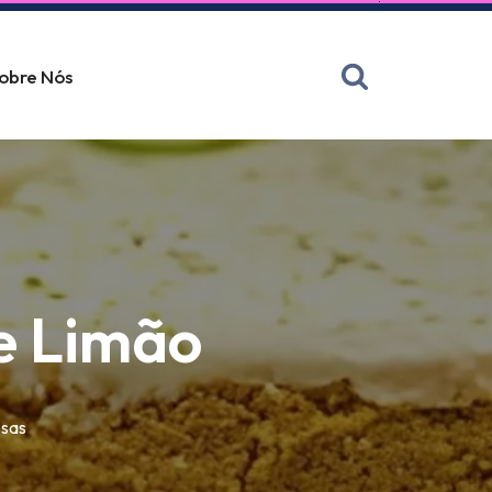
obre Nós
e Limão
sas