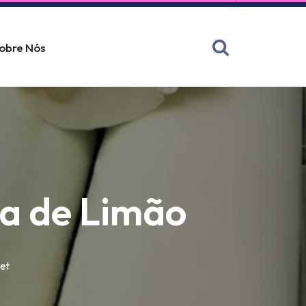
obre Nós
ta de Limão
et