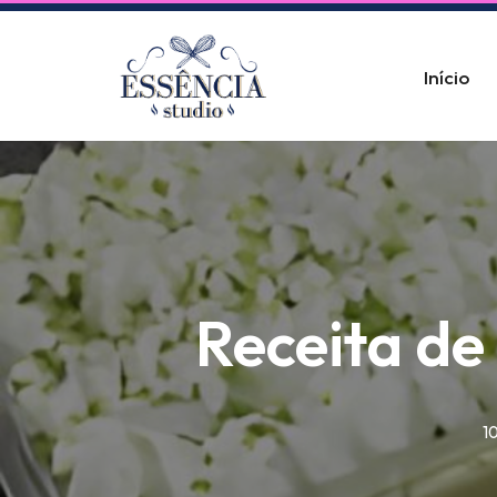
Pular
Início
para
o
conteúdo
Receita de
1