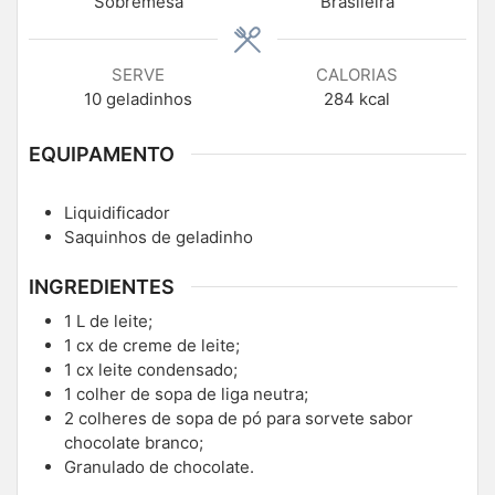
Sobremesa
Brasileira
SERVE
CALORIAS
10
geladinhos
284
kcal
EQUIPAMENTO
Liquidificador
Saquinhos de geladinho
INGREDIENTES
1
L
de leite;
1
cx de creme de leite;
1
cx leite condensado;
1
colher de sopa de liga neutra;
2
colheres de sopa de pó para sorvete sabor
chocolate branco;
Granulado de chocolate.