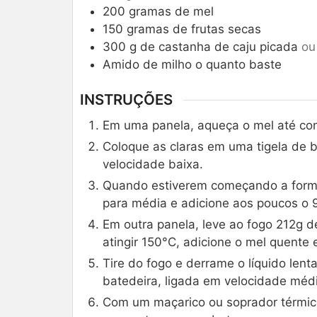
200
gramas de mel
150
gramas de frutas secas
300
g
de castanha de caju picada
ou
Amido de milho o quanto baste
INSTRUÇÕES
Em uma panela, aqueça o mel até come
Coloque as claras em uma tigela de b
velocidade baixa.
Quando estiverem começando a form
para média e adicione aos poucos o 
Em outra panela, leve ao fogo 212g de
atingir 150°C, adicione o mel quente e
Tire do fogo e derrame o líquido lent
batedeira, ligada em velocidade méd
Com um maçarico ou soprador térmico