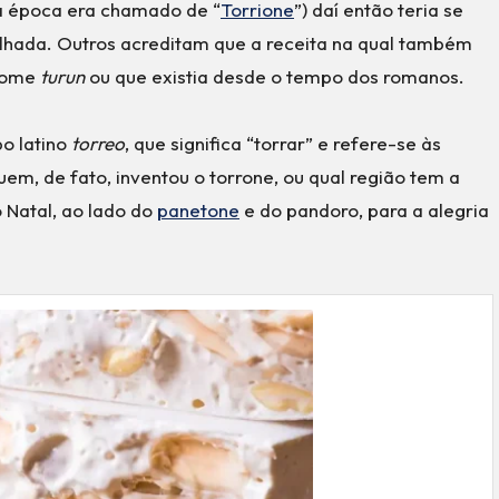
na época era chamado de “
Torrione
”) daí então teria se
lhada. Outros acreditam que a receita na qual também
 nome
turun
ou que existia desde o tempo dos romanos.
o latino
torreo
, que significa “torrar” e refere-se às
m, de fato, inventou o torrone, ou qual região tem a
 Natal, ao lado do
panetone
e do pandoro, para a alegria