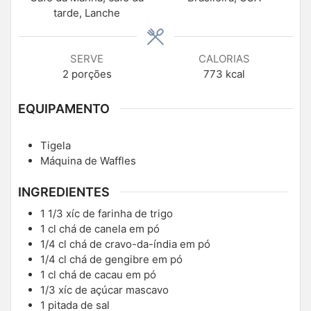
tarde, Lanche
SERVE
CALORIAS
2
porções
773
kcal
EQUIPAMENTO
Tigela
Máquina de Waffles
INGREDIENTES
1 1/3
xíc de farinha de trigo
1
cl
chá de canela em pó
1/4
cl
chá de cravo-da-índia em pó
1/4
cl
chá de gengibre em pó
1
cl
chá de cacau em pó
1/3
xíc de açúcar mascavo
1
pitada de sal