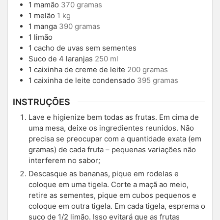
1
mamão
370 gramas
1
melão
1 kg
1
manga
390 gramas
1
limão
1
cacho de uvas sem sementes
Suco de 4 laranjas
250 ml
1
caixinha de creme de leite
200 gramas
1
caixinha de leite condensado
395 gramas
INSTRUÇÕES
Lave e higienize bem todas as frutas. Em cima de
uma mesa, deixe os ingredientes reunidos. Não
precisa se preocupar com a quantidade exata (em
gramas) de cada fruta – pequenas variações não
interferem no sabor;
Descasque as bananas, pique em rodelas e
coloque em uma tigela. Corte a maçã ao meio,
retire as sementes, pique em cubos pequenos e
coloque em outra tigela. Em cada tigela, esprema o
suco de 1/2 limão. Isso evitará que as frutas