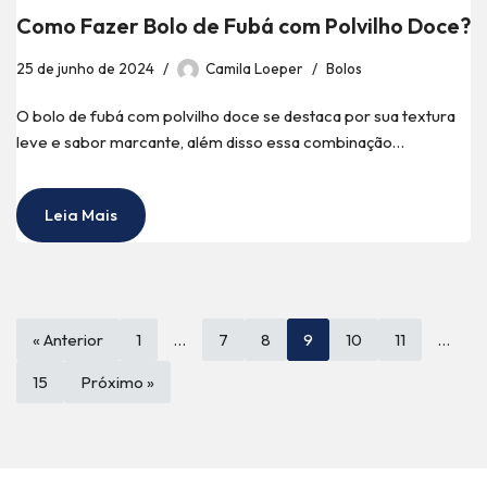
Como Fazer Bolo de Fubá com Polvilho Doce?
25 de junho de 2024
Camila Loeper
Bolos
O bolo de fubá com polvilho doce se destaca por sua textura
leve e sabor marcante, além disso essa combinação…
Leia Mais
« Anterior
1
…
7
8
9
10
11
…
15
Próximo »