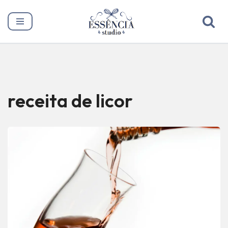
Pular
para
o
conteúdo
receita de licor