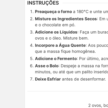
INSTRUÇÕES
Preaqueça o forno
a 180°C e unte um
Misture os Ingredientes Secos
: Em 
e o chocolate em pó.
Adicione os Líquidos
: Faça um burac
ovos e o óleo. Misture bem.
Incorpore a Água Quente
: Aos pouco
que a massa fique homogênea.
Adicione o Fermento
: Por último, a
Asse o Bolo
: Despeje a massa na for
minutos, ou até que um palito inserid
Deixe Esfriar
antes de desenformar.
2 ovos, bo