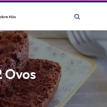
obre Nós
2 Ovos