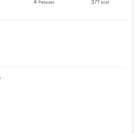
4
371
Pessoas
kcal
o