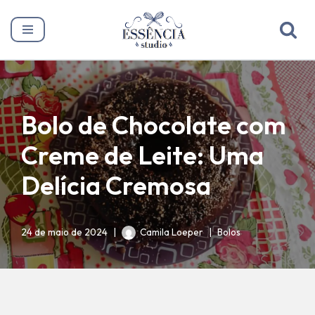
Pular
para
o
conteúdo
Bolo de Chocolate com
Creme de Leite: Uma
Delícia Cremosa
24 de maio de 2024
Camila Loeper
Bolos