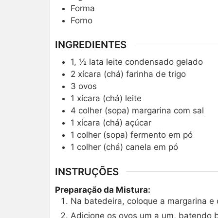
Forma
Forno
INGREDIENTES
1, ½
lata
leite condensado gelado
2
xícara (chá)
farinha de trigo
3
ovos
1
xícara (chá)
leite
4
colher (sopa)
margarina com sal
1
xícara (chá)
açúcar
1
colher (sopa)
fermento em pó
1
colher (chá)
canela em pó
INSTRUÇÕES
Preparação da Mistura:
Na batedeira, coloque a margarina e 
Adicione os ovos um a um, batendo 