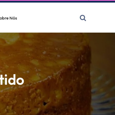
obre Nós
tido