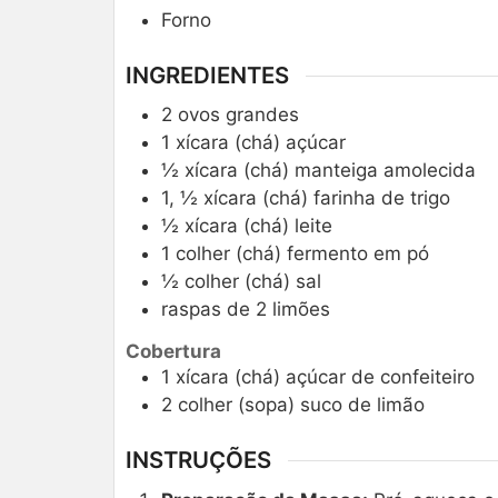
Forno
INGREDIENTES
2
ovos grandes
1
xícara (chá)
açúcar
½
xícara (chá)
manteiga amolecida
1, ½
xícara (chá)
farinha de trigo
½
xícara (chá)
leite
1
colher (chá)
fermento em pó
½
colher (chá)
sal
raspas de 2 limões
Cobertura
1
xícara (chá)
açúcar de confeiteiro
2
colher (sopa)
suco de limão
INSTRUÇÕES