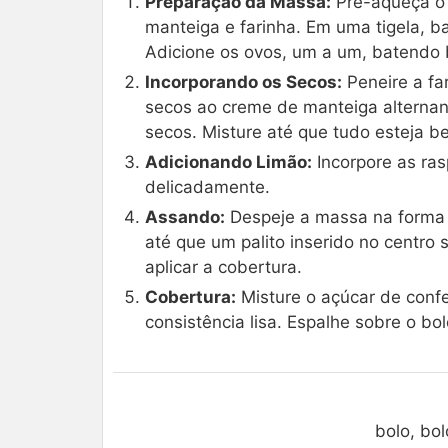
Preparação da Massa:
Pré-aqueça o 
manteiga e farinha. Em uma tigela, b
Adicione os ovos, um a um, batendo
Incorporando os Secos:
Peneire a far
secos ao creme de manteiga alterna
secos. Misture até que tudo esteja b
Adicionando Limão:
Incorpore as ras
delicadamente.
Assando:
Despeje a massa na forma 
até que um palito inserido no centro 
aplicar a cobertura.
Cobertura:
Misture o açúcar de confe
consistência lisa. Espalhe sobre o bolo
bolo, bol