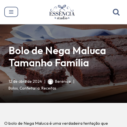
Pular
para
o
conteúdo
Bolo de Nega Maluca
Tamanho Família
12 de abril de 2024
Berenice
Bolos
,
Confeitaria
,
Receitas
O bolo de Nega Maluca é uma verdadeira tentação que