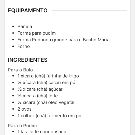
EQUIPAMENTO
Panela
Forma para pudim
Forma Redonda grande
para o Banho Maria
Forno
INGREDIENTES
Para o Bolo
1
xícara (chá)
farinha de trigo
½
xícara (chá)
cacau em pó
½
xícara (chá)
açúcar
½
xícara (chá)
leite
¼
xícara (chá)
óleo vegetal
2
ovos
1
colher (chá)
fermento em pó
Para o Pudim
1
lata
leite condensado