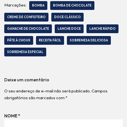
Marcações:
BOMBA
BOMBA DE CHOCOLATE
CREME DE CONFEITEIRO
DOCE CLÁSSICO
GANACHE DE CHOCOLATE
LANCHE DOCE
LANCHE RÁPIDO
PÂTE À CHOUX
RECEITA FÁCIL
SOBREMESA DELICIOSA
SOBREMESA ESPECIAL
Deixe um comentário
O seu endereço de e-mail não será publicado.
Campos
obrigatórios são marcados com
*
NOME
*