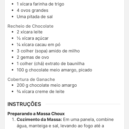
1
xícara
farinha de trigo
4
ovos grandes
Uma pitada de sal
Recheio de Chocolate
2
xícara
leite
½
xícara
açúcar
¼
xícara
cacau em pó
3
colher (sopa)
amido de milho
2
gemas de ovo
1
colher (chá)
extrato de baunilha
100
g
chocolate meio amargo, picado
Cobertura de Ganache
200
g
chocolate meio amargo
¾
xícara
creme de leite
INSTRUÇÕES
Preparando a Massa Choux
Cozimento da Massa:
Em uma panela, combine
água, manteiga e sal, levando ao fogo até a