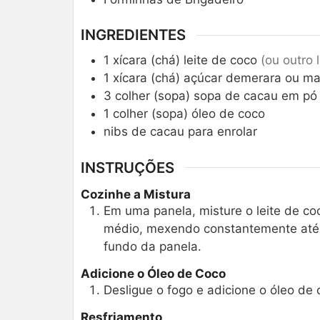
INGREDIENTES
1
xícara (chá)
leite de coco
(ou outro 
1
xícara (chá)
açúcar demerara ou m
3
colher (sopa)
sopa de cacau em pó
1
colher (sopa)
óleo de coco
nibs de cacau para enrolar
INSTRUÇÕES
Cozinhe a Mistura
Em uma panela, misture o leite de co
médio, mexendo constantemente até 
fundo da panela.
Adicione o Óleo de Coco
Desligue o fogo e adicione o óleo d
Resfriamento