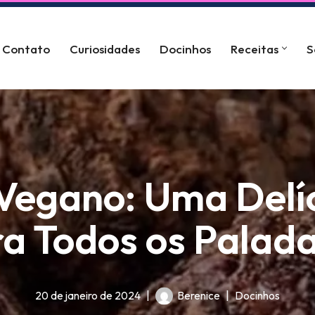
Contato
Curiosidades
Docinhos
Receitas
S
Vegano: Uma Delíc
a Todos os Palad
20 de janeiro de 2024
Berenice
Docinhos