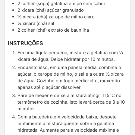
2
colher (sopa)
gelatina em pó sem sabor
2
xícara (chá)
açúcar granulado
½
xícara (chá)
xarope de milho claro
¼
xícara (chá)
sal
2
colher (chá)
extrato de baunilha
INSTRUÇÕES
Em uma tigela pequena, misture a gelatina com ½
xícara de água. Deixe hidratar por 10 minutos.
Enquanto isso, em uma panela média, combine o
açúcar, o xarope de milho, o sal e a outra ½ xícara
de água. Cozinhe em fogo médio-alto, mexendo
apenas até o açúcar dissolver.
Pare de mexer e deixe a mistura atingir 115°C no
termômetro de cozinha. Isto levará cerca de 8 a 10
minutos.
Com a batedeira em velocidade baixa, despeje
lentamente a mistura quente sobre a gelatina
hidratada. Aumente para a velocidade máxima e