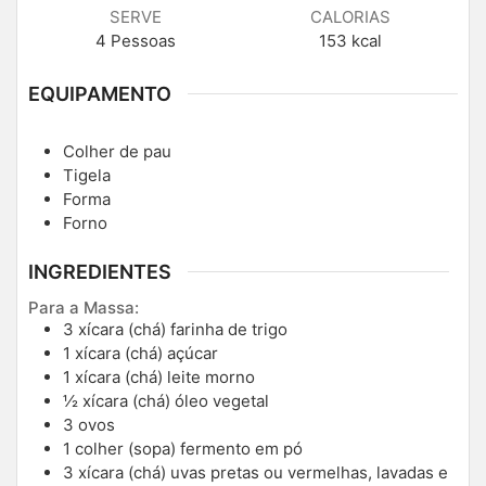
SERVE
CALORIAS
4
Pessoas
153
kcal
EQUIPAMENTO
Colher de pau
Tigela
Forma
Forno
INGREDIENTES
Para a Massa:
3
xícara (chá)
farinha de trigo
1
xícara (chá)
açúcar
1
xícara (chá)
leite morno
½
xícara (chá)
óleo vegetal
3
ovos
1
colher (sopa)
fermento em pó
3
xícara (chá)
uvas pretas ou vermelhas, lavadas e