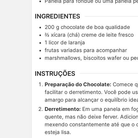
Panela para fondue ou uma panela 
INGREDIENTES
200
g
chocolate de boa qualidade
⅔
xícara (chá)
creme de leite fresco
1
licor de laranja
frutas variadas para acompanhar
marshmallows, biscoitos wafer ou pe
INSTRUÇÕES
Preparação do Chocolate:
Comece qu
facilitar o derretimento. Você pode 
amargo para alcançar o equilíbrio ide
Derretimento:
Em uma panela em fogo
quente, mas não deixe ferver. Adicio
mexendo constantemente até que o ch
esteja lisa.