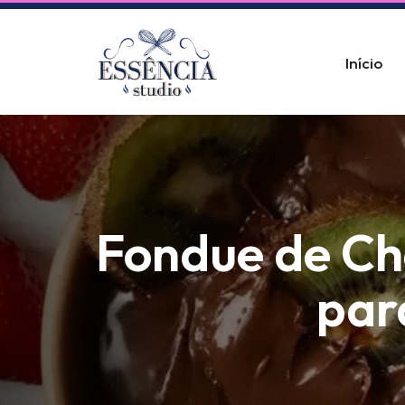
Pular
Início
para
o
conteúdo
Fondue de Cho
par