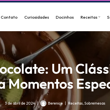
Contato
Curiosidades
Docinhos
Receitas
S
colate: Um Clássic
a Momentos Espec
3 de abril de 2024
Berenice
Receitas
,
Sobremesas