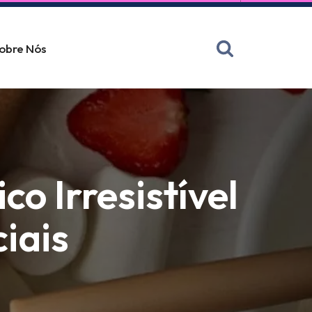
obre Nós
o Irresistível
iais