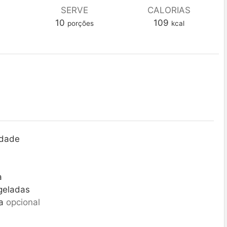
SERVE
CALORIAS
10
109
porções
kcal
idade
a
geladas
a
opcional