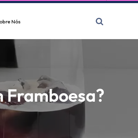
obre Nós
om Framboesa?