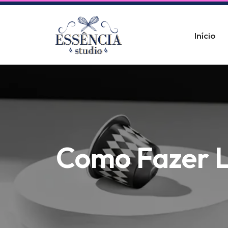
Pular
Início
para
o
conteúdo
Como Fazer L