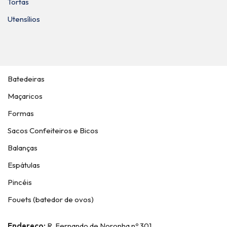
Tortas
Utensílios
Batedeiras
Maçaricos
Formas
Sacos Confeiteiros e Bicos
Balanças
Espátulas
Pincéis
Fouets (batedor de ovos)
Endereço:
R. Fernando de Noronha nº 301,