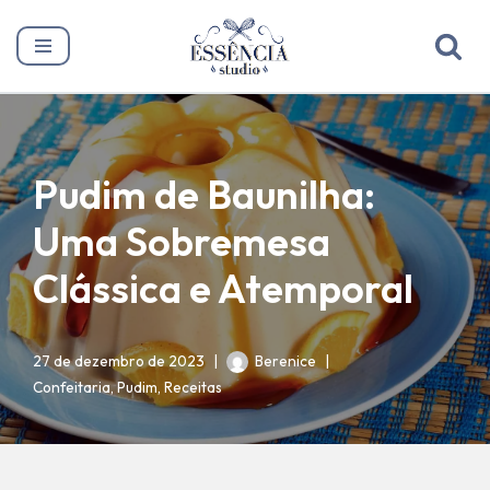
Pular
para
o
conteúdo
Pudim de Baunilha:
Uma Sobremesa
Clássica e Atemporal
27 de dezembro de 2023
Berenice
Confeitaria
,
Pudim
,
Receitas