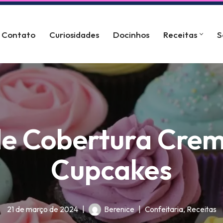
Contato
Curiosidades
Docinhos
Receitas
S
de Cobertura Cre
Cupcakes
21 de março de 2024
Berenice
Confeitaria
,
Receitas