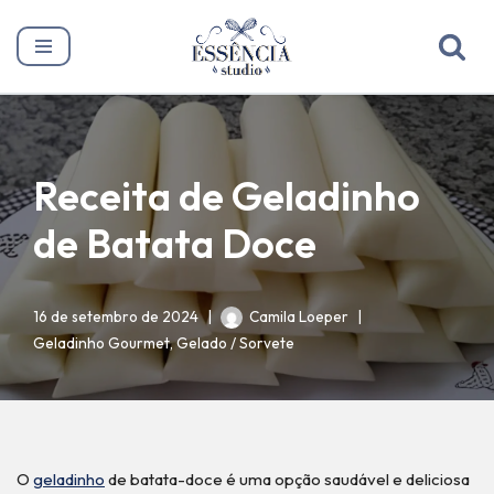
Pular
para
o
conteúdo
Receita de Geladinho
de Batata Doce
16 de setembro de 2024
Camila Loeper
Geladinho Gourmet
,
Gelado / Sorvete
O
geladinho
de batata-doce é uma opção saudável e deliciosa