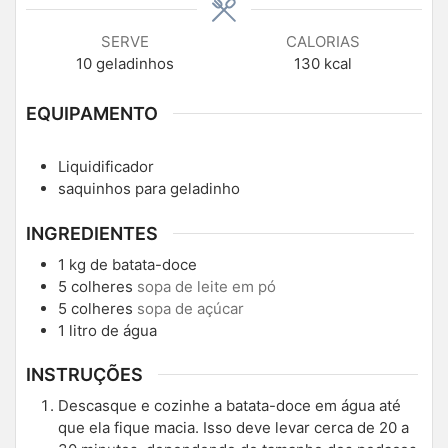
SERVE
CALORIAS
10
geladinhos
130
kcal
EQUIPAMENTO
Liquidificador
saquinhos para geladinho
INGREDIENTES
1
kg
de batata-doce
5
colheres
sopa de leite em pó
5
colheres
sopa de açúcar
1
litro de água
INSTRUÇÕES
Descasque e cozinhe a batata-doce em água até
que ela fique macia. Isso deve levar cerca de 20 a