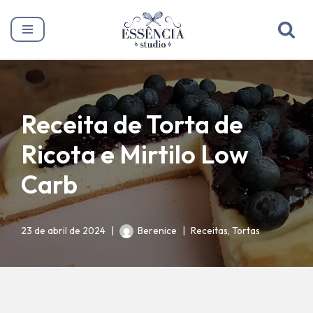
Pular
para
o
conteúdo
Receita de Torta de
Ricota e Mirtilo Low
Carb
23 de abril de 2024
Berenice
Receitas
,
Tortas