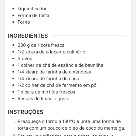
Liquidificador
Forma de torta
Forno
INGREDIENTES
200
g
de ricota fresca
1/2
xícara de adoçante culinário
3
ovos
1
colher de chá de essência de baunilha
1/4
xícara de farinha de amêndoas
1/4
xícara de farinha de coco
1/2
colher de chá de fermento em pó
1
xícara de mirtilos frescos
Raspas de limão
a gosto
INSTRUÇÕES
Preaqueça o forno a 180°C e unte uma forma de
torta com um pouco de óleo de coco ou manteiga.