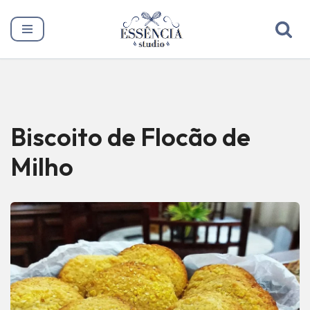
Pular
para
o
conteúdo
Biscoito de Flocão de
Milho