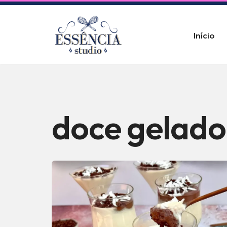
Pular
Início
para
o
conteúdo
doce gelado