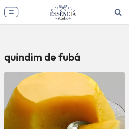
Pular
para
o
conteúdo
quindim de fubá