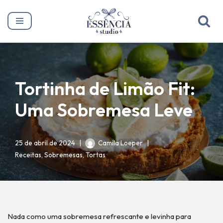
Pular
para
o
conteúdo
Tortinha de Limão Fit:
Uma Sobremesa Leve
25 de abril de 2024
Camila Loeper
Receitas
,
Sobremesas
,
Tortas
Nada como uma sobremesa refrescante e levinha para