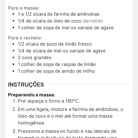
Para a massa:
1
e 1/2 xícara de farinha de amêndoas
1/4
de xícara de óleo de coco
derretido
1
colher de sopa de mel ou xarope de agave
Para o recheio:
1/2
xícara de suco de limão fresco
1/4
de xícara de mel ou xarope de agave
2
ovos grandes
1
colher de sopa de raspas de limão
1
colher de sopa de amido de milho
INSTRUÇÕES
Preparando a massa:
Pré-aqueça o forno a 180°C.
Em uma tigela, misture a farinha de amêndoas, o
óleo de coco e o mel até formar uma massa
homogênea.
Pressione a massa no fundo e nas laterais de
forminhas individuais de torta, formando uma