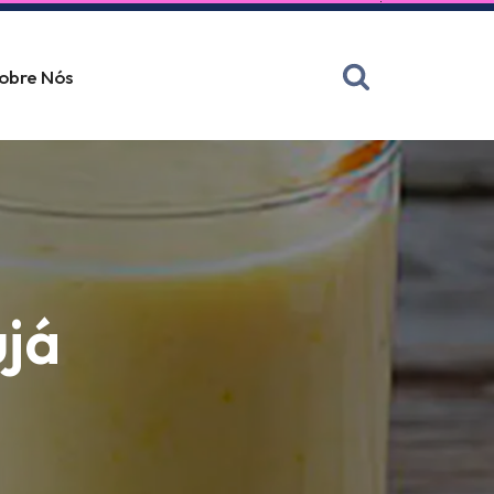
obre Nós
já