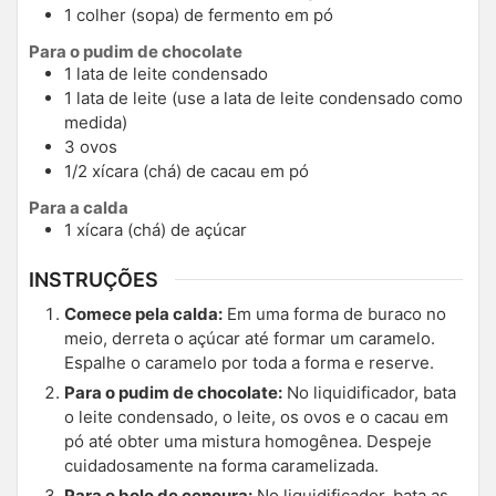
1 colher (sopa) de fermento em pó
Para o pudim de chocolate
1 lata de leite condensado
1 lata de leite (use a lata de leite condensado como
medida)
3 ovos
1/2 xícara (chá) de cacau em pó
Para a calda
1 xícara (chá) de açúcar
INSTRUÇÕES
Comece pela calda:
Em uma forma de buraco no
meio, derreta o açúcar até formar um caramelo.
Espalhe o caramelo por toda a forma e reserve.
Para o pudim de chocolate:
No liquidificador, bata
o leite condensado, o leite, os ovos e o cacau em
pó até obter uma mistura homogênea. Despeje
cuidadosamente na forma caramelizada.
Para o bolo de cenoura:
No liquidificador, bata as