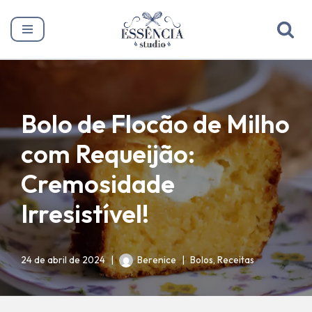
Pular
para
o
conteúdo
Bolo de Flocão de Milho
com Requeijão:
Cremosidade
Irresistível!
24 de abril de 2024
Berenice
Bolos
,
Receitas