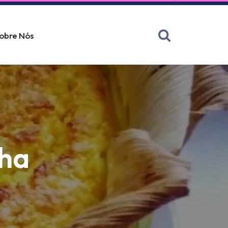
obre Nós
lha