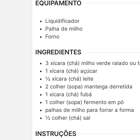
EQUIPAMENTO
Liquidificador
Palha de milho
Forno
INGREDIENTES
3
xícara (chá)
milho verde ralado ou t
1
xícara (chá)
açúcar
½
xícara (chá)
leite
2
colher (sopa)
manteiga derretida
1
xícara (chá)
fubá
1
colher (sopa)
fermento em pó
palhas de milho para forrar a forma
½
colher (chá)
sal
INSTRUÇÕES