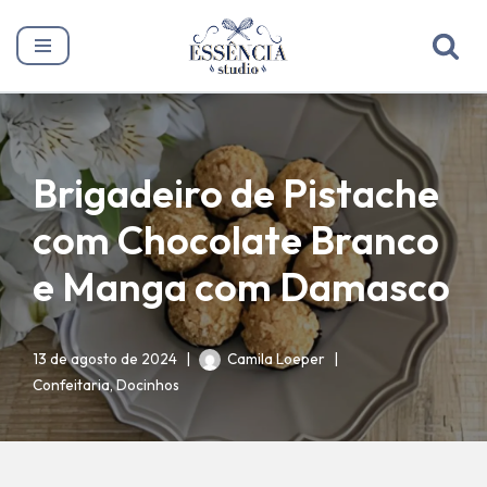
Pular
para
o
conteúdo
Brigadeiro de Pistache
com Chocolate Branco
e Manga com Damasco
13 de agosto de 2024
Camila Loeper
Confeitaria
,
Docinhos