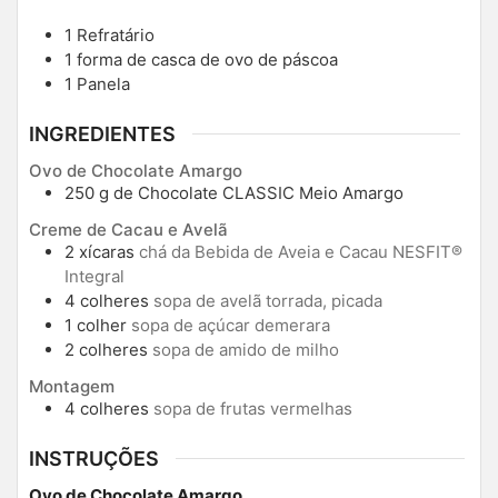
1 Refratário
1 forma de casca de ovo de páscoa
1 Panela
INGREDIENTES
Ovo de Chocolate Amargo
250
g
de Chocolate CLASSIC Meio Amargo
Creme de Cacau e Avelã
2
xícaras
chá da Bebida de Aveia e Cacau NESFIT®
Integral
4
colheres
sopa de avelã torrada, picada
1
colher
sopa de açúcar demerara
2
colheres
sopa de amido de milho
Montagem
4
colheres
sopa de frutas vermelhas
INSTRUÇÕES
Ovo de Chocolate Amargo