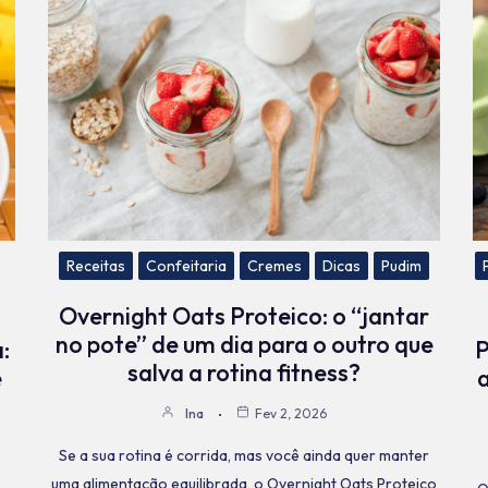
Receitas
Confeitaria
Cremes
Dicas
Pudim
Overnight Oats Proteico: o “jantar
no pote” de um dia para o outro que
:
P
salva a rotina fitness?
e
a
Ina
Fev 2, 2026
Se a sua rotina é corrida, mas você ainda quer manter
uma alimentação equilibrada, o Overnight Oats Proteico