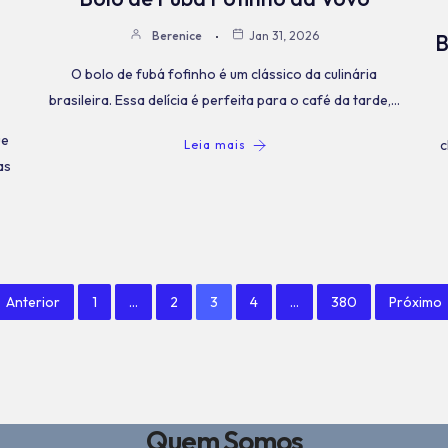
Berenice
Jan 31, 2026
B
O bolo de fubá fofinho é um clássico da culinária
brasileira. Essa delícia é perfeita para o café da tarde,…
ue
c
Leia mais
as
Anterior
1
…
2
3
4
…
380
Próximo
Quem Somos