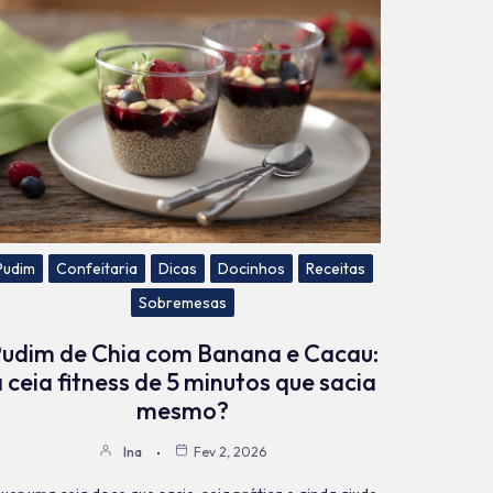
Pudim
Confeitaria
Dicas
Docinhos
Receitas
Sobremesas
udim de Chia com Banana e Cacau:
 ceia fitness de 5 minutos que sacia
mesmo?
Ina
Fev 2, 2026