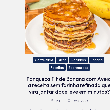
Confeitaria
Dicas
Docinhos
Padaria
Receitas
Sobremesas
Panqueca Fit de Banana com Aveia
a receita sem farinha refinada qu
vira jantar doce leve em minutos?
Ina
Fev 4, 2026