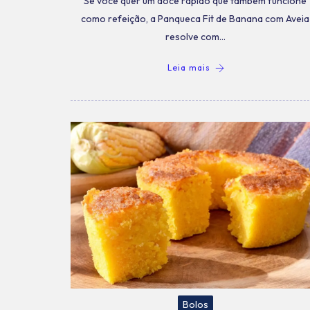
Se você quer um doce rápido que também funcione
como refeição, a Panqueca Fit de Banana com Aveia
resolve com…
Leia mais
Bolos