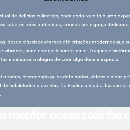
tual de delícias culinárias, onde cada receita é uma exper
elos sabores mais autênticos, criando um espaço dedicad
das, desde clássicos eternos até criações modernas que s
e vibrante, onde compartilhamos dicas, truques e históri
itas e celebrar a alegria de criar algo doce e especial.
el a todos, oferecendo guias detalhados, vídeos e dicas 
l de habilidade na cozinha. No Essência Studio, buscamos 
.
s montar nossa cozinha 