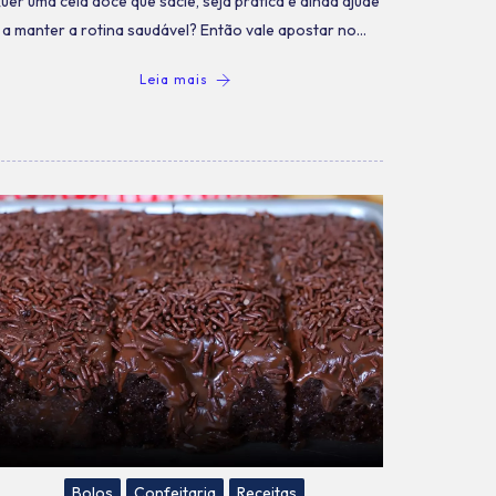
uer uma ceia doce que sacie, seja prática e ainda ajude
a manter a rotina saudável? Então vale apostar no…
Leia mais
Bolos
Confeitaria
Receitas