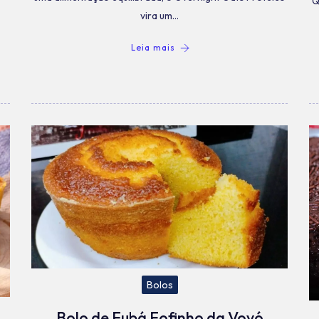
Q
vira um…
Leia mais
Bolos
Bolo de Fubá Fofinho da Vovó