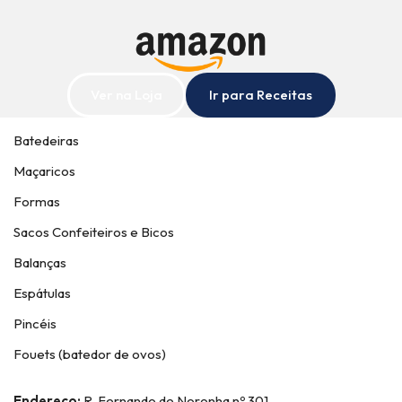
Ver na Loja
Ir para Receitas
Batedeiras
Maçaricos
Formas
Sacos Confeiteiros e Bicos
Balanças
Espátulas
Pincéis
Fouets (batedor de ovos)
Endereço:
R. Fernando de Noronha nº 301,