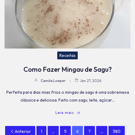
Receitas
Como Fazer Mingau de Sagu?
Camila Loeper
Jan 27, 2026
Perfeita para dias mias frios o mingau de sagu é uma sobremesa
clássica e deliciosa. Feito com sagu, leite, açúcar…
Leia mais
Anterior
1
…
5
6
7
…
380