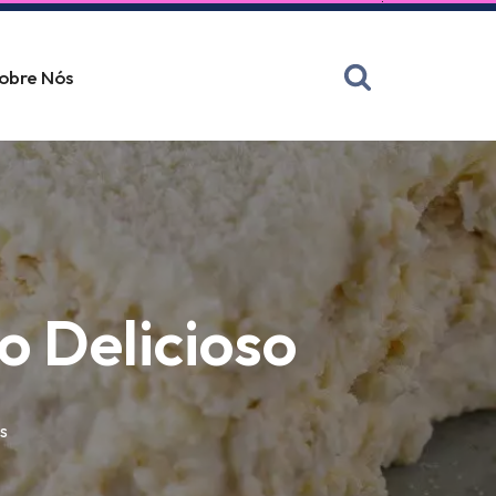
obre Nós
o Delicioso
s