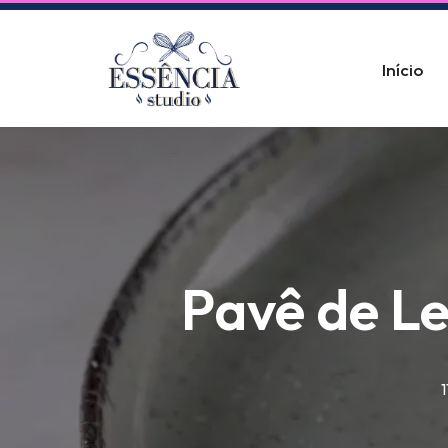
Pular
Início
para
o
conteúdo
Pavê de Le
1